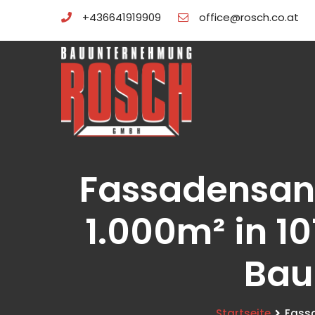
+436641919909
office@rosch.co.at
Fassadensani
1.000m² in 1
Bau
Startseite
Fassa