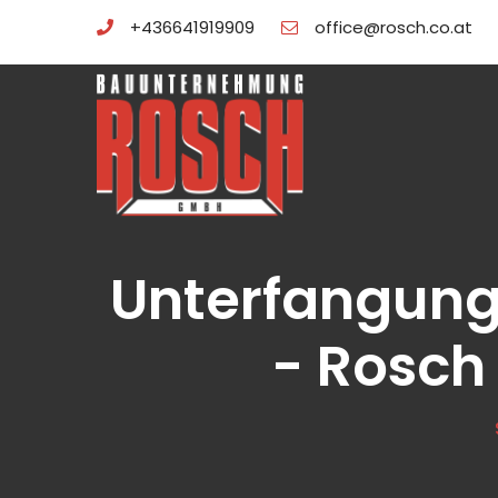
+436641919909
office@rosch.co.at
Unterfangung
- Rosc